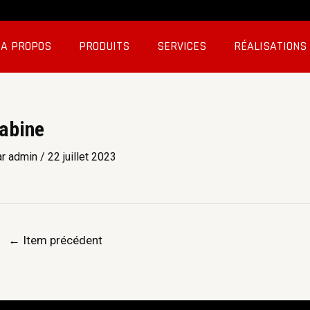
A PROPOS
PRODUITS
SERVICES
RÉALISATIONS
abine
ar
admin
/
22 juillet 2023
←
Item précédent