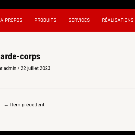
A PROPOS
PRODUITS
SERVICES
RÉALISATIONS
arde-corps
ar
admin
/
22 juillet 2023
←
Item précédent